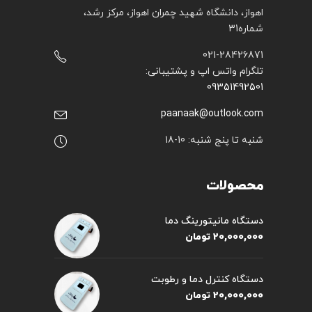
اهواز، دانشگاه شهید چمران اهواز، مرکز رشد،
شماره31
021-28426871
تلگرام واتس اپ و پشتیبانی:
09351492501
paanaak@outlook.com
شنبه تا پنج شنبه: 10-18
محصولات
دستگاه مانیتورینگ دما
20,000,000
تومان
دستگاه کنترل دما و رطوبت
20,000,000
تومان