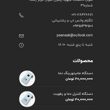
شماره31
021-28426871
تلگرام واتس اپ و پشتیبانی:
09351492501
paanaak@outlook.com
شنبه تا پنج شنبه: 10-18
محصولات
دستگاه مانیتورینگ دما
20,000,000
تومان
دستگاه کنترل دما و رطوبت
20,000,000
تومان